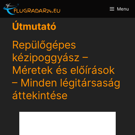
Kilépés
Menu
a
tartalomba
Útmutató
Repülőgépes
kézipoggyász –
Méretek és előírások
– Minden légitársaság
áttekintése