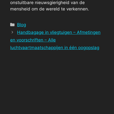
onstuitbare nieuwsgierigheid van de
mensheid om de wereld te verkennen.
Categorieën
Blog
Handbagage in vliegtuigen – Afmetingen
en voorschriften – Alle
luchtvaartmaatschappijen in één oogopslag