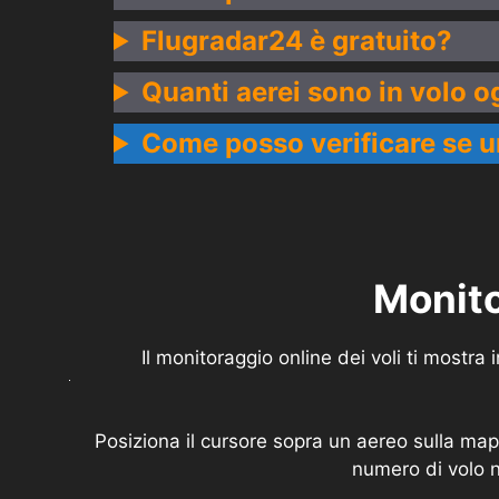
Flugradar24 è gratuito?
Quanti aerei sono in volo o
Come posso verificare se u
Monito
Il monitoraggio online dei voli ti mostr
Posiziona il cursore sopra un aereo sulla mappa
numero di volo n