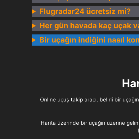
Flugradar24 ücretsiz mi?
Her gün havada kaç uçak v
Bir uçağın indiğini nasıl ko
Har
Online uçuş takip aracı, belirli bir uç
Harita üzerinde bir uçağın üzerine gelin, 