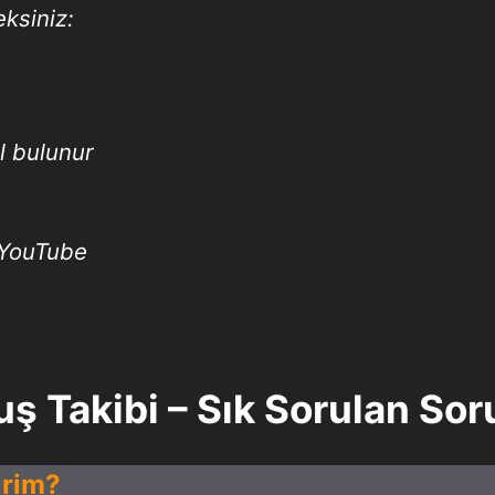
ksiniz:
l bulunur
 YouTube
ş Takibi – Sık Sorulan Sor
irim?