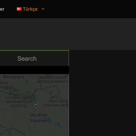
er
Türkçe