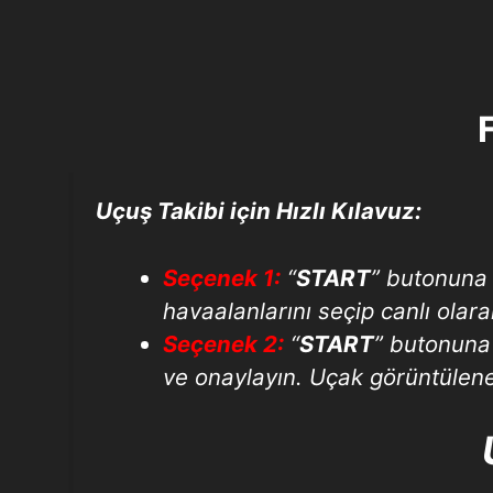
Uçuş Takibi için Hızlı Kılavuz:
Seçenek 1:
“
START
” butonuna 
havaalanlarını seçip canlı olara
Seçenek 2:
“
START
” butonuna
ve onaylayın. Uçak görüntülene