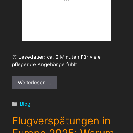
🕒 Lesedauer: ca. 2 Minuten Für viele
pflegende Angehörige fühlt …
Weiterlesen …
Kategorien
Blog
Flugverspätungen in
Europa 2025: Warum