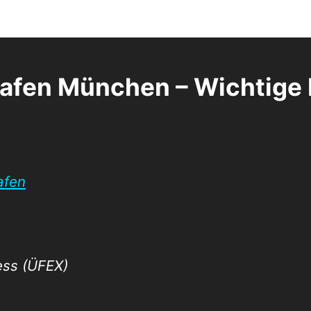
afen München – Wichtige
afen
ess (ÜFEX)