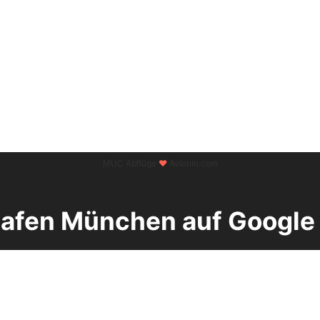
MUC Abflüge
♥
Avionio.com
hafen München auf Google