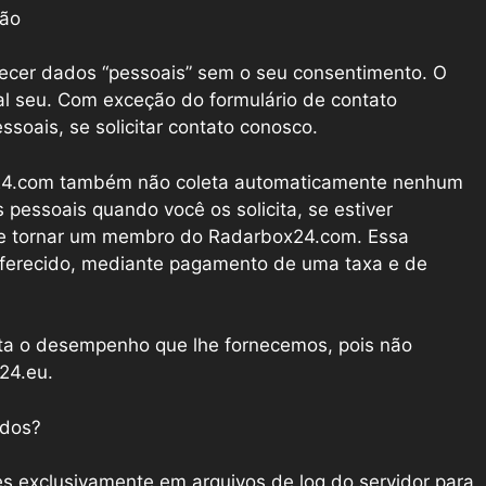
são
necer dados “pessoais” sem o seu consentimento. O
l seu. Com exceção do formulário de contato
ssoais, se solicitar contato conosco.
x24.com também não coleta automaticamente nenhum
 pessoais quando você os solicita, se estiver
se tornar um membro do Radarbox24.com. Essa
ferecido, mediante pagamento de uma taxa e de
ta o desempenho que lhe fornecemos, pois não
24.eu.
ados?
s exclusivamente em arquivos de log do servidor para