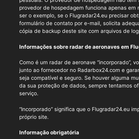
pessoais. O provedor de hospedagem não tem s
provedor de hospedagem funciona apenas em no
ser o exemplo, se o Flugradar24.eu precisar ob
formulário de contato por e-mail, solicita ad
cópia de backup deste site com arquivos de log 
Informações sobre radar de aeronaves em Fl
Como é um radar de aeronave “incorporado”, v
junto ao fornecedor no Radarbox24.com e gara
seja compatível e seguro. Se houver alguma mud
da sua proteção de dados, sempre tentamos ofere
serviço.
“Incorporado” significa que o Flugradar24.eu i
próprio site.
Informação obrigatória